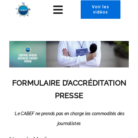
Passer
Voir les
Toggle
vidéos
au
contenu
Navigation
À propos
CABEF2024 Photos
Presse
Invest in Chad
FORMULAIRE D’ACCRÉDITATION
PRESSE
News
Contact
Le CABEF ne prends pas en charge les commodités des
*
journalistes