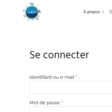
Passer
au
À propos
C
contenu
Se connecter
Obligatoire
Identifiant ou e-mail
*
Obligatoire
Mot de passe
*